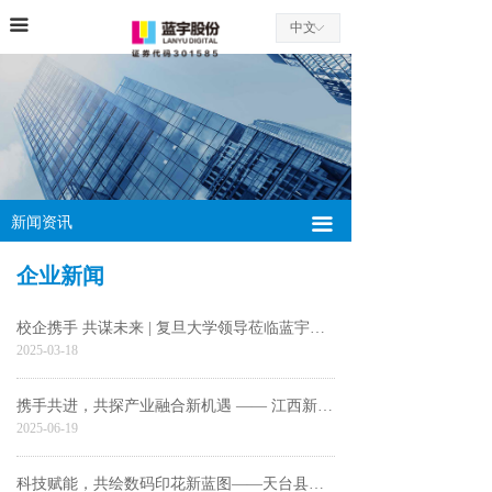
끀
中文
ꀅ
新闻资讯
끀
企业新闻
校企携手 共谋未来 | 复旦大学领导莅临蓝宇股份参观交流
2025-03-18
携手共进，共探产业融合新机遇 —— 江西新干县党校考察团到访蓝宇股份
2025-06-19
科技赋能，共绘数码印花新蓝图——天台县领导莅临义乌蓝宇产业园调研指导