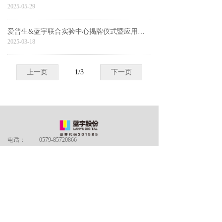
2025-05-29
爱普生&蓝宇联合实验中心揭牌仪式暨应用成果分享活动——点亮行业之星！
2025-03-18
上一页
1
/
3
下一页
电话：
0579-85720866
传真：
0579-85720866
地址：
浙江省义乌市佛堂镇剡溪路601号
关于我们
끀
产品中心
끀
끀
合作与机遇